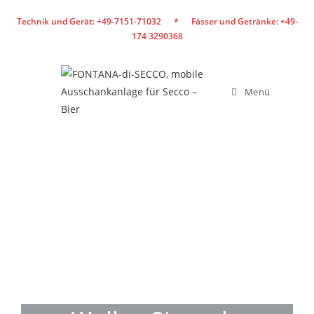
Zum
Technik und Gerät: +49-7151-71032 * Fässer und Getränke: +49-
Inhalt
174 3290368
springen
Menü
DER KONTAKT ZU
UNS