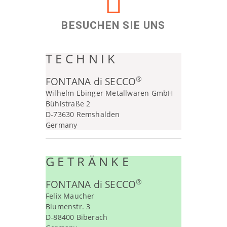
BESUCHEN SIE UNS
T E C H N I K
®
FONTANA di SECCO
Wilhelm Ebinger Metallwaren GmbH
Bühlstraße 2
D-73630 Remshalden
Germany
G E T R Ä N K E
®
FONTANA di SECCO
Felix Maucher
Blumenstr. 3
D-88400 Biberach